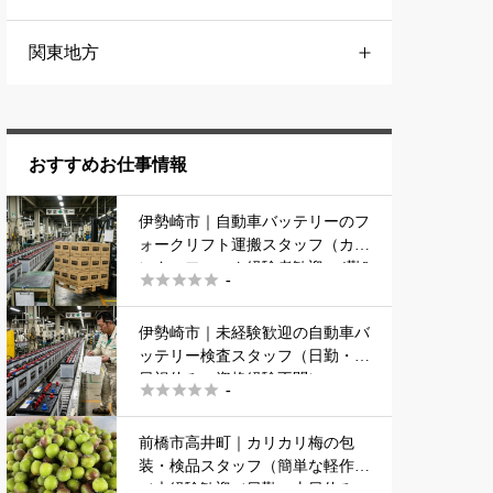
関東地方
千葉県
おすすめお仕事情報
市川市
伊勢崎市｜自動車バッテリーのフ
ォークリフト運搬スタッフ（カウ
埼玉県
ンターフォーク経験者歓迎・4勤2





-
休・寮あり）
熊谷市
伊勢崎市｜未経験歓迎の自動車バ
ッテリー検査スタッフ（日勤・土
栃木県
日祝休み・資格経験不問）





-
佐野市
前橋市高井町｜カリカリ梅の包
装・検品スタッフ（簡単な軽作業
／未経験歓迎／日勤・土日休み・