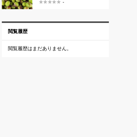





-
足利市
寮あり）
神奈川県
閲覧履歴
伊勢原市
閲覧履歴はまだありません。
厚木市
座間市
愛甲郡愛川町
相模原市
秦野市