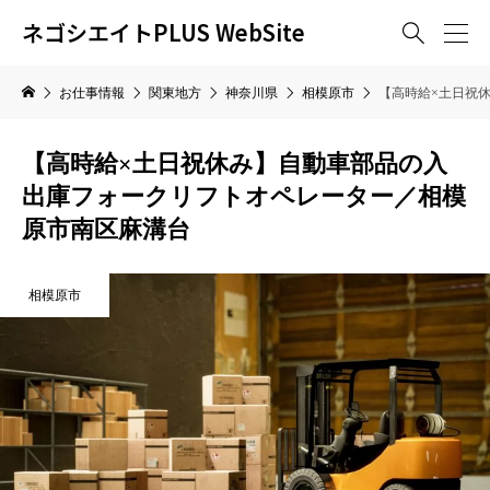
ネゴシエイトPLUS WebSite

お仕事情報
関東地方
神奈川県
相模原市
【高時給×土日祝
【高時給×土日祝休み】自動車部品の入
出庫フォークリフトオペレーター／相模
原市南区麻溝台
相模原市