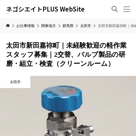
ネゴシエイトPLUS WebSite

お仕事情報
関東地方
群馬県
太田市
太田市新田嘉祢町｜未
太田市新田嘉祢町｜未経験歓迎の軽作業
スタッフ募集｜2交替、バルブ製品の研
磨・組立・検査（クリーンルーム）
太田市