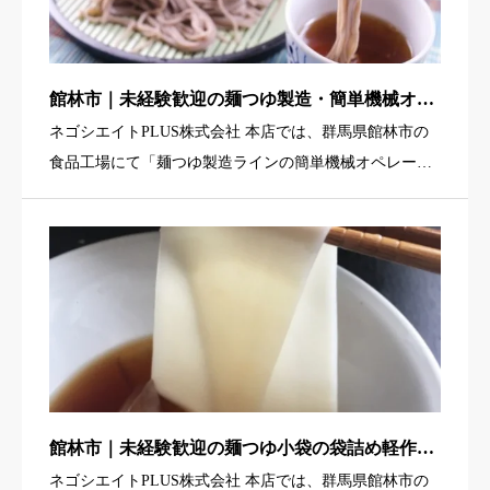
館林市｜未経験歓迎の麺つゆ製造・簡単機械オペ
レーター（日勤・駅チカ・寮あり）
ネゴシエイトPLUS株式会社 本店では、群馬県館林市の
食品工場にて「麺つゆ製造ラインの簡単機械オペレータ
ー」を募集しています。完成した麺つゆをパックに充填
する機械を操作し、できあがった製品をコンテナに入れ
ていく作業が中心 […]
館林市｜未経験歓迎の麺つゆ小袋の袋詰め軽作業
（駅チカ・期間限定・寮あり）
ネゴシエイトPLUS株式会社 本店では、群馬県館林市の