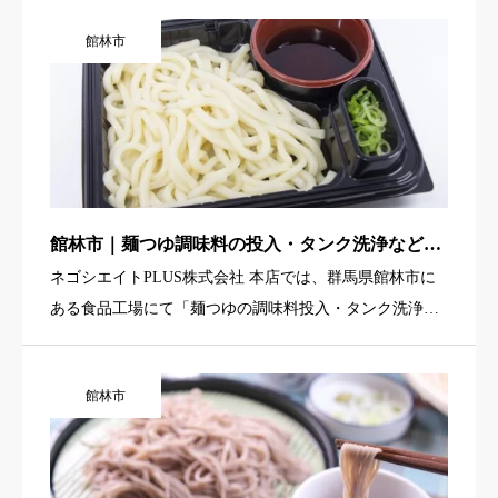
車バッテリーの外観検査や電圧測定、測定結果の記録入
館林市
力などの検査業務 […]
館林市｜麺つゆ調味料の投入・タンク洗浄など食
品工場軽作業（未経験歓迎・早番メイン・駅チ
ネゴシエイトPLUS株式会社 本店では、群馬県館林市に
カ・寮あり）
ある食品工場にて「麺つゆの調味料投入・タンク洗浄な
どの軽作業スタッフ」を募集しています。大きな鍋や専
用の機械に調味料を投入したり、使用後のタンクや機械
館林市
を洗浄したりと、 […]