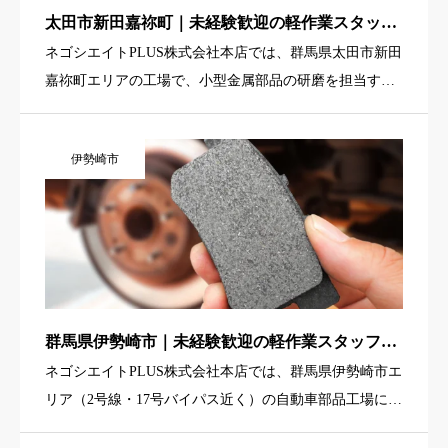
太田市新田嘉祢町｜未経験歓迎の軽作業スタッフ
募集｜2交替、バルブ製品の研磨・組立・検査
ネゴシエイトPLUS株式会社本店では、群馬県太田市新田
（クリーンルーム）
嘉祢町エリアの工場で、小型金属部品の研磨を担当する
軽作業スタッフを募集しています。扱うのは、手のひら
に収まるサイズのパーツが中心。機械へのセットや取り
伊勢崎市
出し、簡単な研磨 […]
群馬県伊勢崎市｜未経験歓迎の軽作業スタッフ募
集｜自動車ブレーキパッド製造（2交替・土日休
ネゴシエイトPLUS株式会社本店では、群馬県伊勢崎市エ
み）
リア（2号線・17号バイパス近く）の自動車部品工場に
て、ブレーキパッド製造に関わる軽作業スタッフを募集