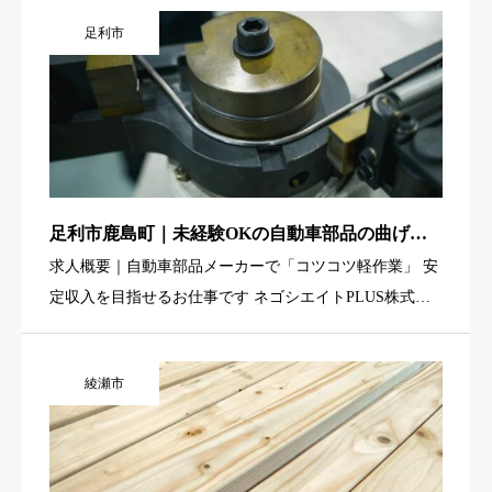
しています。お任せするのは、カード大の製品を専用の
足利市
治具に引っ掛け […]
足利市鹿島町｜未経験OKの自動車部品の曲げ加
工・軽作業スタッフ募集（2交替・ワンルーム寮
求人概要｜自動車部品メーカーで「コツコツ軽作業」 安
あり）
定収入を目指せるお仕事です ネゴシエイトPLUS株式会
社・本店では、栃木県足利市鹿島町エリアにある自動車
部品メーカー工場にて、 自動車部品の曲げ加工を担当す
綾瀬市
る製造スタッ […]