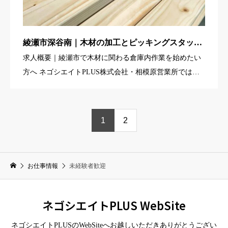
綾瀬市深谷南｜木材の加工とピッキングスタッフ
募集（高時給・日勤・土日祝休み・未経験歓迎）
求人概要｜綾瀬市で木材に関わる倉庫内作業を始めたい
方へ ネゴシエイトPLUS株式会社・相模原営業所では、
綾瀬市深谷南エリアの建築用木材センターにて、 木材の
加工とピッキングを担当する倉庫内スタッフを募集して
います。 建築 […]
1
2
お仕事情報
未経験者歓迎
ネゴシエイトPLUS WebSite
ネゴシエイトPLUSのWebSiteへお越しいただきありがとうござい