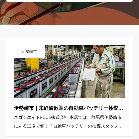
伊勢崎市
伊勢崎市｜未経験歓迎の自動車バッテリー検査ス
タッフ（日勤・土日祝休み・資格経験不問）
ネゴシエイトPLUS株式会社 本店では、群馬県伊勢崎市
にある工場で働く「自動車バッテリーの検査スタッフ」
を募集しています。お任せするのは、出来上がった自動