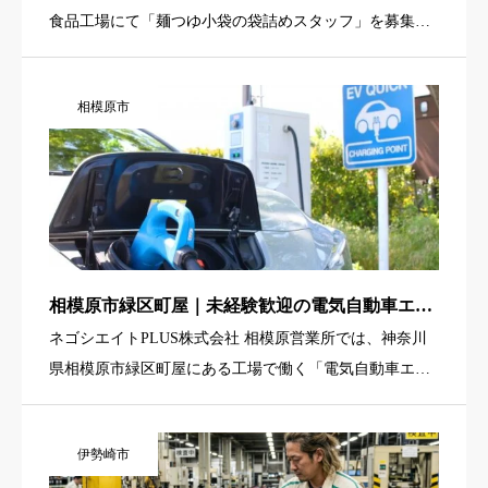
食品工場にて「麺つゆ小袋の袋詰めスタッフ」を募集し
ています。小さなビニールパック入りの麺つゆを袋にま
とめて入れていく、シンプルな軽作業が中心のお仕事で
相模原市
す。 館林駅から […]
相模原市緑区町屋｜未経験歓迎の電気自動車エア
コン用小型部品の品質検査・寸法測定（2勤2休交
ネゴシエイトPLUS株式会社 相模原営業所では、神奈川
替勤務）
県相模原市緑区町屋にある工場で働く「電気自動車エア
コン用小型部品の品質検査・寸法測定スタッフ」を募集
しています。取り扱うのはアルミ製の小型部品が中心
伊勢崎市
で、体への負担が少 […]