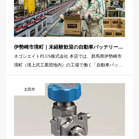
伊勢崎市境町｜未経験歓迎の自動車バッテリー箱
詰め軽作業スタッフ
ネゴシエイトPLUS株式会社 本店では、群馬県伊勢崎市
境町（境上武工業団地内）の工場で働く「自動車バッテ
リーの箱詰めスタッフ」を募集しています。扱う製品
は、自動車に搭載される鉛バッテリー。ラインから流れ
太田市
てくる完成品を箱に […]