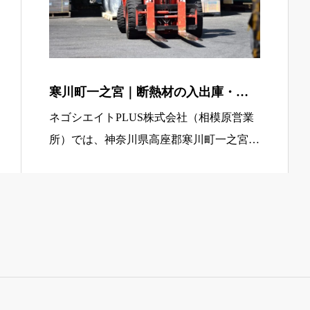
寒川町一之宮｜断熱材の入出庫・管
理をするフォークリフト乗務員（3交
ネゴシエイトPLUS株式会社（相模原営業
代／カウンター経験者歓迎）
所）では、神奈川県高座郡寒川町一之宮エ
リアにて、断熱材の入庫・格納・出庫を担
当するフォークリフト乗務員を募集してい
ます。 住宅に使用される断熱材を扱う倉
庫内業務で、フォークリフトに […]