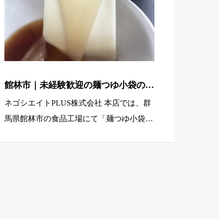
館林市｜未経験歓迎の麺つゆ小袋の袋
詰め軽作業（駅チカ・期間限定・寮あ
ネゴシエイトPLUS株式会社 本店では、群
り）
馬県館林市の食品工場にて「麺つゆ小袋の
袋詰めスタッフ」を募集しています。小さ
なビニールパック入りの麺つゆを袋にまと
めて入れていく、シンプルな軽作業が中心
のお仕事です。 館林駅から […]