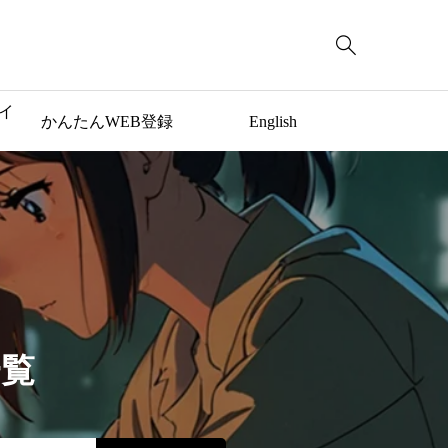

イ
かんたんWEB登録
English
一覧