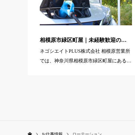
相模原市緑区町屋｜未経験歓迎の電
気自動車エアコン用小型部品の品質
ネゴシエイトPLUS株式会社 相模原営業所
検査・寸法測定（2勤2休交替勤務）
では、神奈川県相模原市緑区町屋にある工
場で働く「電気自動車エアコン用小型部品
の品質検査・寸法測定スタッフ」を募集し
ています。取り扱うのはアルミ製の小型部
品が中心で、体への負担が少 […]
お仕事情報
ローテーション