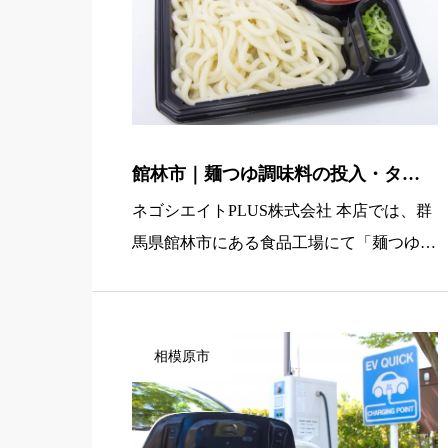
館林市｜麺つゆ調味料の投入・タン
ク洗浄など食品工場軽作業（未経験
ネゴシエイトPLUS株式会社 本店では、群
歓迎・早番メイン・駅チカ・寮あ
馬県館林市にある食品工場にて「麺つゆの
り）
調味料投入・タンク洗浄などの軽作業スタ
ッフ」を募集しています。大きな鍋や専用
の機械に調味料を投入したり、使用後のタ
相模原市
ンクや機械を洗浄したりと、 […]