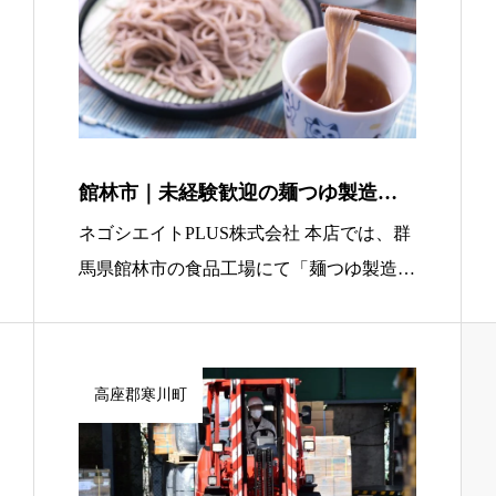
館林市｜未経験歓迎の麺つゆ製造・
簡単機械オペレーター（日勤・駅チ
ネゴシエイトPLUS株式会社 本店では、群
カ・寮あり）
馬県館林市の食品工場にて「麺つゆ製造ラ
インの簡単機械オペレーター」を募集して
います。完成した麺つゆをパックに充填す
る機械を操作し、できあがった製品をコン
高座郡寒川町
テナに入れていく作業が中心 […]