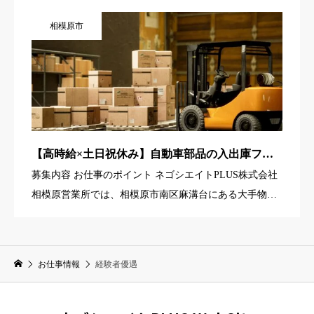
す。主な仕事は、自動車用バッテリー製品や部材の運
相模原市
搬、入出荷作業、倉庫 […]
【高時給×土日祝休み】自動車部品の入出庫フォ
ークリフトオペレーター／相模原市南区麻溝台
募集内容 お仕事のポイント ネゴシエイトPLUS株式会社
相模原営業所では、相模原市南区麻溝台にある大手物流
企業グループの倉庫で働く「フォークリフトオペレータ
ー」を募集しています。 取り扱うのは、自動車部品の入
庫・格納・ […]
お仕事情報
経験者優遇