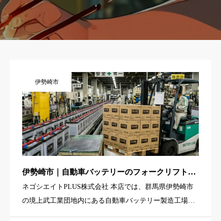
伊勢崎市
伊勢崎市｜自動車バッテリーのフォークリフト運
搬スタッフ（カウンターフォーク経験者歓迎・4
ネゴシエイトPLUS株式会社 本店では、群馬県伊勢崎市
勤2休・寮あり）
の境上武工業団地内にある自動車バッテリー製造工場で
働く「フォークリフト運搬スタッフ」を募集していま