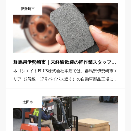
に収まるサイズのパーツが中心。機械へのセットや取り
伊勢崎市
出し、簡単な研磨 […]
群馬県伊勢崎市｜未経験歓迎の軽作業スタッフ募
集｜自動車ブレーキパッド製造（2交替・土日休
ネゴシエイトPLUS株式会社本店では、群馬県伊勢崎市エ
み）
リア（2号線・17号バイパス近く）の自動車部品工場に
て、ブレーキパッド製造に関わる軽作業スタッフを募集
しています。お任せするのは、カード大の製品を専用の
太田市
治具に引っ掛け […]