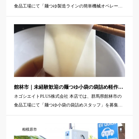
食品工場にて「麺つゆ製造ラインの簡単機械オペレータ
ー」を募集しています。完成した麺つゆをパックに充填
する機械を操作し、できあがった製品をコンテナに入れ
ていく作業が中心 […]
館林市｜未経験歓迎の麺つゆ小袋の袋詰め軽作業
（駅チカ・期間限定・寮あり）
ネゴシエイトPLUS株式会社 本店では、群馬県館林市の
食品工場にて「麺つゆ小袋の袋詰めスタッフ」を募集し
ています。小さなビニールパック入りの麺つゆを袋にま
とめて入れていく、シンプルな軽作業が中心のお仕事で
相模原市
す。 館林駅から […]