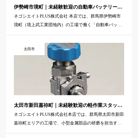
伊勢崎市境町｜未経験歓迎の自動車バッテリー箱
詰め軽作業スタッフ
ネゴシエイトPLUS株式会社 本店では、群馬県伊勢崎市
境町（境上武工業団地内）の工場で働く「自動車バッテ
リーの箱詰めスタッフ」を募集しています。扱う製品
は、自動車に搭載される鉛バッテリー。ラインから流れ
太田市
てくる完成品を箱に […]
太田市新田嘉祢町｜未経験歓迎の軽作業スタッフ
募集｜2交替、バルブ製品の研磨・組立・検査
ネゴシエイトPLUS株式会社本店では、群馬県太田市新田
（クリーンルーム）
嘉祢町エリアの工場で、小型金属部品の研磨を担当する
軽作業スタッフを募集しています。扱うのは、手のひら