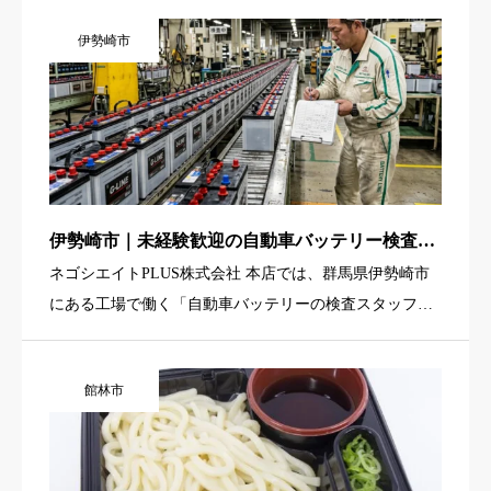
す。主な仕事は、自動車用バッテリー製品や部材の運
伊勢崎市
搬、入出荷作業、倉庫 […]
伊勢崎市｜未経験歓迎の自動車バッテリー検査ス
タッフ（日勤・土日祝休み・資格経験不問）
ネゴシエイトPLUS株式会社 本店では、群馬県伊勢崎市
にある工場で働く「自動車バッテリーの検査スタッフ」
を募集しています。お任せするのは、出来上がった自動
車バッテリーの外観検査や電圧測定、測定結果の記録入
館林市
力などの検査業務 […]