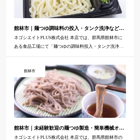
館林市｜麺つゆ調味料の投入・タンク洗浄など食
品工場軽作業（未経験歓迎・早番メイン・駅チ
ネゴシエイトPLUS株式会社 本店では、群馬県館林市に
カ・寮あり）
ある食品工場にて「麺つゆの調味料投入・タンク洗浄な
どの軽作業スタッフ」を募集しています。大きな鍋や専
用の機械に調味料を投入したり、使用後のタンクや機械
館林市
を洗浄したりと、 […]
館林市｜未経験歓迎の麺つゆ製造・簡単機械オペ
レーター（日勤・駅チカ・寮あり）
ネゴシエイトPLUS株式会社 本店では、群馬県館林市の