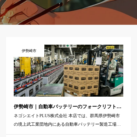
伊勢崎市
伊勢崎市｜自動車バッテリーのフォークリフト運
搬スタッフ（カウンターフォーク経験者歓迎・4
ネゴシエイトPLUS株式会社 本店では、群馬県伊勢崎市
勤2休・寮あり）
の境上武工業団地内にある自動車バッテリー製造工場で
働く「フォークリフト運搬スタッフ」を募集していま