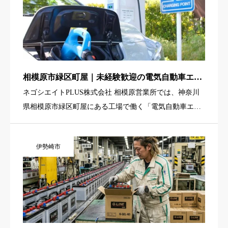
相模原市緑区町屋｜未経験歓迎の電気自動車エア
コン用小型部品の品質検査・寸法測定（2勤2休交
ネゴシエイトPLUS株式会社 相模原営業所では、神奈川
替勤務）
県相模原市緑区町屋にある工場で働く「電気自動車エア
コン用小型部品の品質検査・寸法測定スタッフ」を募集
しています。取り扱うのはアルミ製の小型部品が中心
伊勢崎市
で、体への負担が少 […]