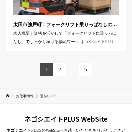
太田市強戸町｜フォークリフト乗りっぱなしの出
荷作業スタッフ募集（自動車部品・2交替・高時
求人概要｜資格を活かして「フォークリフトに乗りっぱ
給・寮完備）
なし」でしっかり稼げる物流ワーク ネゴシエイトPLUS
株式会社・本店では、群馬県太田市強戸町（さくら工業
団地内）にある自動車部品の物流倉庫にて、 フォークリ
フトにほぼ乗り […]
1
2
…
5
お仕事情報
週払いOK
ネゴシエイトPLUS WebSite
ネゴシエイトPLUSのWebSiteへお越しいただきありがとうござい